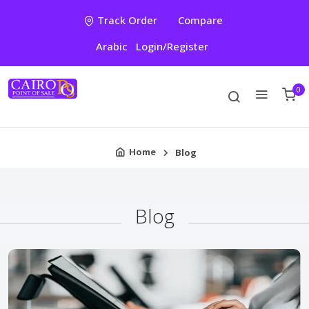
Track Order
Compare
Arabic
Login/Register
0
Home
Blog
Blog