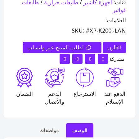
فئات:
أجهزة كاشير
/
طابعات حرارية
/
طابعات
فواتير
العلامات:
SKU: #XP-K200l-LAN
قارن
>
اطلب المنتج عبر واتساب
مشاركة:
الدفع عند
الاسترجاع
الدعم
الضمان
الإستلام
والأتصال
الوصف
مواصفات