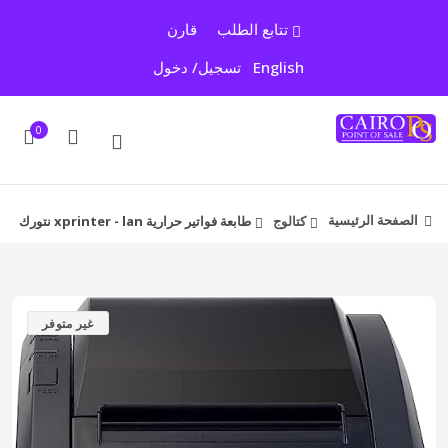
تتابع الطلب
قارن
English
تسجيل/ دخول
0
الصفحة الرئيسية
كتالوج
طابعة فواتير حرارية xprinter - lan نتورك
غير متوفر