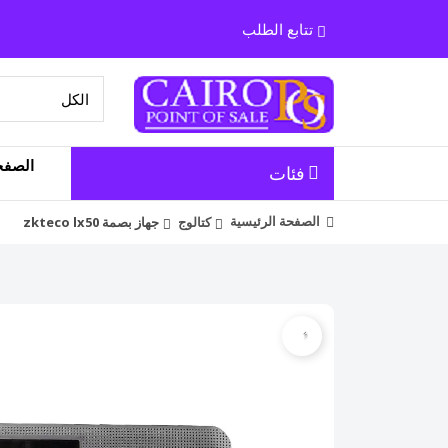
تتابع الطلب
الصفح
فئات
الصفحة الرئيسية
كتالوج
جهاز بصمة zkteco lx50