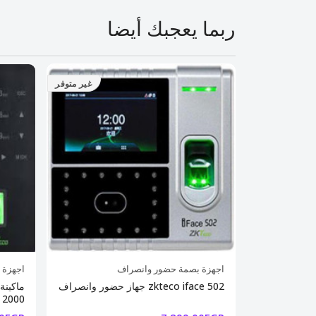
ربما يعجبك أيضا
غير متوفر
غير متوفر
اجهزة بصمة حضور وانصراف
اجهزة 
يثيوم ZK-IK7 لأجهزة الحضور
جهاز حضور وانصراف zkteco iface 502
ماكينة
 2000