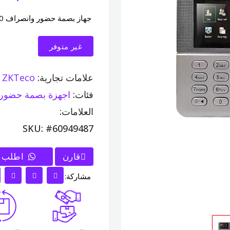
جهاز بصمة حضور وانصراف lx50
غير متوفر
علامات تجارية:
ZKTeco
فئات:
اجهزة بصمة حضور
العلامات:
SKU: #60949487
قارن
>
اطلب ا
مشاركة: