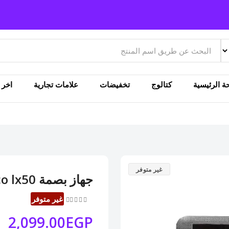
ة الرئيسية
كتالوج
تخفيضات
علامات تجارية
اخر ا
غير متوفر
جهاز بصمة zkteco lx50
غير متوفر
2,099.00EGP