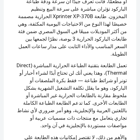
أو مطعمًا، فأنت تعرف جيدًا أن سرعة ودقة طباعة
الباركود تؤثران مباشرة على سرعة البيع وتنظيم
المخزون. طابعة Xprinter XP-370B الحرارية مصممة
خصيصًا لهذا النوع من الاحتياجات اليومية المكثفة، وهي
من أكثر الموديلات مبيعًا في السوق المصري ضمن فئة
طابعات الباركود الحرارية 3 بوصة، نظرًا لجمعها بين
السعر المناسب والأداء الثابت على مدار ساعات العمل
الطويلة.
تعمل الطابعة بتقنية الطباعة الحرارية المباشرة (Direct
Thermal)، وهذا يعني أنك لن تحتاج أبدًا لشراء أحبار أو
تونر أو شرائط طباعة — فقط بكرة الملصقات أو
الباركود، وهو ما يقلل تكلفة التشغيل الشهرية بشكل
ملحوظ مقارنة بالطابعات الحرارية غير المباشرة أو
الطابعات الأخرى. كما تدعم الطابعة الطباعة الكاملة
باللغتين العربية والإنجليزية، وهو أمر ضروري لأي نشاط
تجاري يتعامل مع منتجات ذات مسميات عربية أو
مواصفات مستوردة بالإنجليزية في آن واحد.
والأهم من ذلك، لا تقتصر إمكانيات هذه الطابعة على