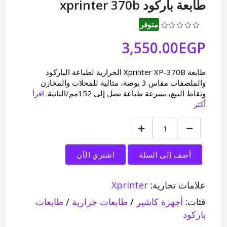
طابعة باركود xprinter 370b
متوفر
3,550.00EGP
طابعة Xprinter XP-370B الحرارية لطباعة الباركود
والملصقات مقاس 3 بوصة، مثالية للمحلات والمخازن
ونقاط البيع، بسرعة طباعة تصل إلى 152مم/الثانية.
اقرأ
أكثر
أضف إلى السلة
اشتري الآن
علامات تجارية:
Xprinter
فئات:
أجهزة كاشير
/
طابعات حرارية
/
طابعات
باركود