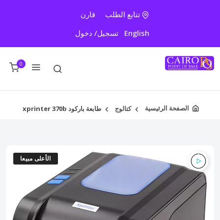
تتابع الطلب
قارن
English
تسجيل/ دخول
0
الصفحة الرئيسية
كتالوج
طابعة باركود xprinter 370b
الأعلى مبيعا