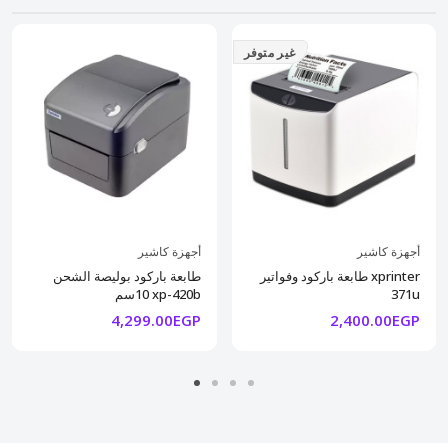
غير متوفر
أجهزة كاشير
أجهزة كاشير
طابعة باركود وفواتير xprinter
طابعة باركود بوليصة الشحن
371u
10سم xp-420b
4,299.00EGP
2,400.00EGP