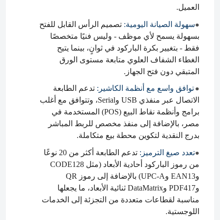
العميل.
سهولة الصيانة اليومية:
تصميم الرأس القابل للفتح
●
بسهولة يسمح لأي موظف - وليس فنيًا متخصصًا
فقط - بتغيير بكرة الباركود في ثوانٍ، بينما يتيح
الغطاء الشفاف العلوي متابعة مستوى الورق
المتبقي دون فتح الجهاز.
توافق واسع مع أنظمة الكاشير:
تدعم الطابعة
●
الاتصال عبر منفذي USB وSerial، وتتوافق مع أغلب
برامج وأنظمة نقاط البيع (POS) المستخدمة في
مصر، بالإضافة إلى منفذ مخصص للربط المباشر
بدرج النقدية لتكوين محطة بيع متكاملة.
تعدد صيغ الترميز:
تدعم الطابعة أكثر من 20 نوعًا
●
من رموز الباركود أحادية الأبعاد (مثل CODE128
وEAN13 وUPC-A) بالإضافة إلى رموز QR
وPDF417 وDataMatrix ثنائية الأبعاد، ما يجعلها
مناسبة لقطاعات متعددة من التجزئة إلى الخدمات
اللوجستية.