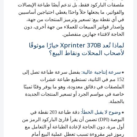
ملصقات الباركود فقط، بل تدعم أيضًا طباعة الإيصالات
والفواتير، ما يجعلها حلاً واحدًا يغطي احتياجين أساسيين
في أي نقطة بيع: تسعير وترميز المنتجات من جهة،
وإصدار فواتير المبيعات للعملاء من جهة أخرى، دون
الحاجة لاقتناء جهازين منفصلين.
لماذا تُعد Xprinter 370B خيارًا موثوقًا
لأصحاب المحلات ونقاط البيع؟
سرعة إنتاجية عالية:
بفضل سرعة طباعة تصل إلى
●
152 مم في الثانية، تستطيع طباعة عشرات
الملصقات في دقائق معدودة، وهو ما يوفر وقتًا ثمينًا
خاصة في مواسم الجرد أو تسعير المنتجات الجديدة
بالجملة.
وضوح لا يقبل الخطأ:
دقة طباعة 203 نقطة في
●
البوصة (DPI) تضمن أن يقرأ قارئ الباركود الرمز من
أول مرة، دون الحاجة لإعادة الطباعة أو التعامل مع
رموز غير مقروءة تسبب تعطل عملية البيع أمام